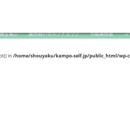
薬を選ぶ
服用前のセルフチェック
市販薬検索
コ
pt() in
/home/shouyaku/kampo-self.jp/public_html/wp-