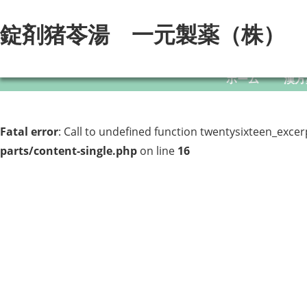
錠剤猪苓湯 一元製薬（株）
ホーム
漢方
Fatal error
: Call to undefined function twentysixteen_excer
parts/content-single.php
on line
16