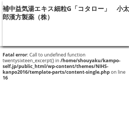
補中益気湯エキス細粒G「コタロー」 小
郎漢方製薬（株）
Fatal error
: Call to undefined function
twentysixteen_excerpt() in
/home/shouyaku/kampo-
self.jp/public_html/wp-content/themes/NIHS-
kanpo2016/template-parts/content-single.php
on line
16