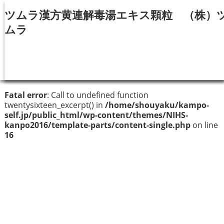
ツムラ漢方黄連解毒湯エキス顆粒 （株）
ムラ
Fatal error
: Call to undefined function
twentysixteen_excerpt() in
/home/shouyaku/kampo-
self.jp/public_html/wp-content/themes/NIHS-
kanpo2016/template-parts/content-single.php
on line
16