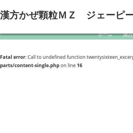
漢方かぜ顆粒ＭＺ ジェーピ
ホーム
漢方
Fatal error
: Call to undefined function twentysixteen_excer
parts/content-single.php
on line
16