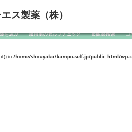
ーエス製薬（株）
薬を選ぶ
服用前のセルフチェック
市販薬検索
コ
pt() in
/home/shouyaku/kampo-self.jp/public_html/wp-