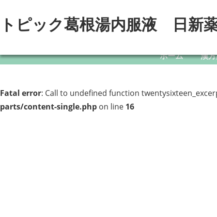
トピック葛根湯内服液 日新
ホーム
漢方
Fatal error
: Call to undefined function twentysixteen_excer
parts/content-single.php
on line
16