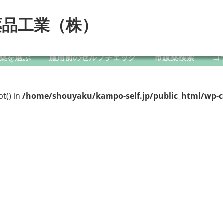
薬品工業（株）
薬を選ぶ
服用前のセルフチェック
市販薬検索
コ
pt() in
/home/shouyaku/kampo-self.jp/public_html/wp-