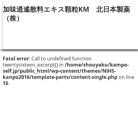
加味逍遙散料エキス顆粒KM 北日本製薬
（株）
Fatal error
: Call to undefined function
twentysixteen_excerpt() in
/home/shouyaku/kampo-
self.jp/public_html/wp-content/themes/NIHS-
kanpo2016/template-parts/content-single.php
on line
16