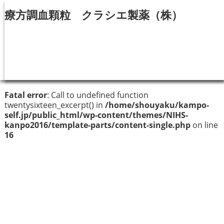
療方調血顆粒 クラシエ製薬（株）
Fatal error
: Call to undefined function
twentysixteen_excerpt() in
/home/shouyaku/kampo-
self.jp/public_html/wp-content/themes/NIHS-
kanpo2016/template-parts/content-single.php
on line
16