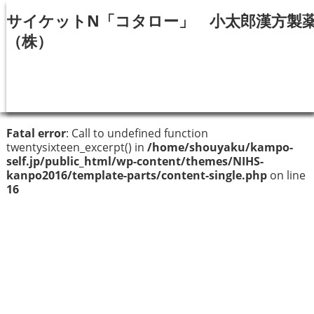
サイケットN「コタロー」 小太郎漢方製
（株）
Fatal error
: Call to undefined function
twentysixteen_excerpt() in
/home/shouyaku/kampo-
self.jp/public_html/wp-content/themes/NIHS-
kanpo2016/template-parts/content-single.php
on line
16