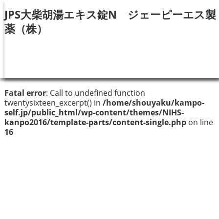
JPS大柴胡湯エキス錠N ジェーピーエス製
薬（株）
Fatal error
: Call to undefined function
twentysixteen_excerpt() in
/home/shouyaku/kampo-
self.jp/public_html/wp-content/themes/NIHS-
kanpo2016/template-parts/content-single.php
on line
16